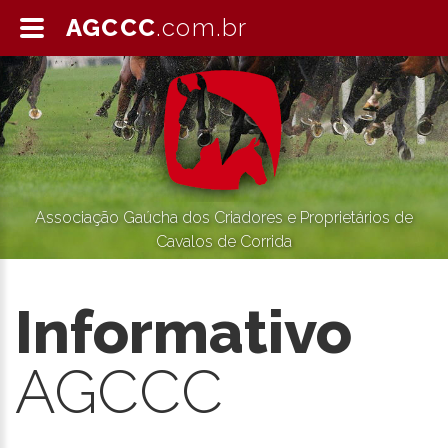
AGCCC
.com.br
Associação Gaúcha dos Criadores e Proprietários de
Cavalos de Corrida
Informativo
AGCCC